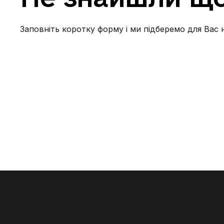
проживання. Опалення — дахова котельня з
можливістю регулювання. У будинку
встановлений генератор — під час відключень
Заповніть коротку форму і ми підберемо для Вас 
є світло в квартирі та під’їзді. Ця квартира
створена для вашого максимального затишку.
Без тварин. Є відеоогляд. Телефонуйте —
оперативний показ.