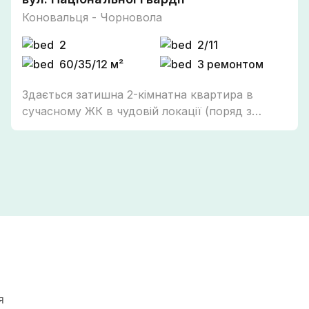
Коновальця - Чорновола
2
2/11
60/35/12 м²
З ремонтом
Здається затишна 2-кімнатна квартира в
сучасному ЖК в чудовій локації (поряд з
парком Шевченка, до центру 10 хв пішки).
Квартира розташована на 2 поверсі Опалення
- індивідуальне газове Наявна необхідна
техніка та меблі для комфортного проживання.
Квартира вільна з 7 червня. Телефонуйте для
огляду!