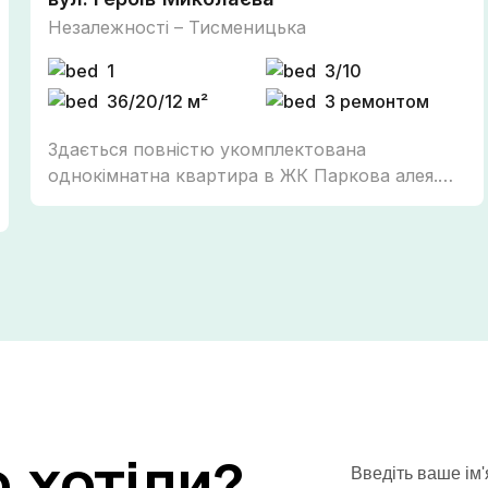
Незалежності – Тисменицька
1
3/10
36/20/12 м²
З ремонтом
Здається повністю укомплектована
однокімнатна квартира в ЖК Паркова алея.
ПЕРША ЗДАЧА Зручний третій поверх, є все
необхідне для комфортного проживання: -
холодильник - пральна машина - газова плита
- мікрохвильовка - кондиціонер - телевізор -
пилосос - wi-fi - КЛАДОВКА для зберігання - в
кімнаті двоспальне ліжко з ортопедичним
двохстороннім матрацом та розкладний
диван - кухня та кімната з виглядом у
внутрішній двір - індивідуальне газове
опалення - підігрів підлоги Квартира готова до
о
хотіли?
заселення для порядних людей без тварин та