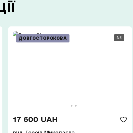
ії
Зателефонуйте мені
1
/3
ДОВГОСТОРОКОВА
17 600 UAH
вул. Героїв Миколаєва