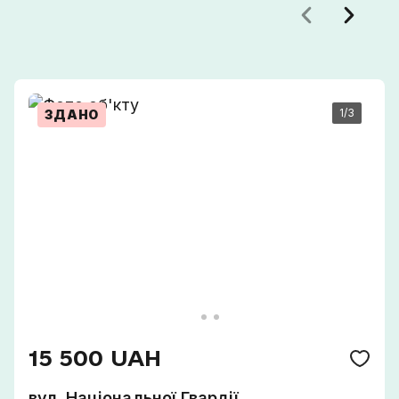
1
/3
ЗДАНО
Сп
15 500 UAH
вул. Національної Гвардії