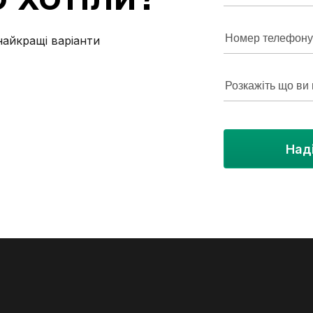
без шкідливих звичок на тривалий термін (від
6 місяців). Для всіх деталей та огляду
телефонуйте!
найкращі варіанти
Над