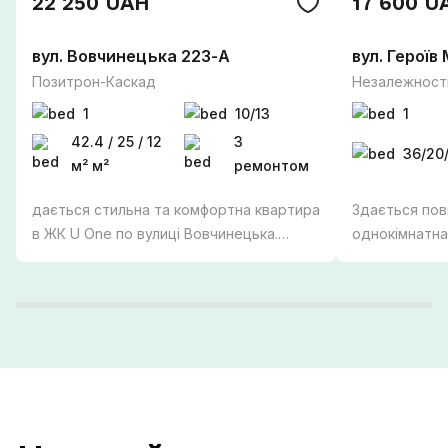
22 250 UAH
17 600 U
вул. Вовчинецька 223-А
вул. Героїв
Позитрон-Каскад
Незалежності
1
10/13
1
42.4 / 25 / 12
З
36/20/
м² м²
ремонтом
дається стильна та комфортна квартира
Здається пов
в ЖК U One по вулиці Вовчинецька.
однокімнатна
Перша здача! Простора квартира
алея. ПЕРША ЗДАЧА Зручний третій
площею 42,4 м² розташована на 10
поверх, є вс
поверсі сучасного будинку з ліфтом.
комфортного 
Квартира повністю укомплектована
холодильник 
необхідною технікою та меблями:
плита - мікро
вмонтований холодильник, посудомийна
телевізор - п
машина, пральна машина, плита, духова
для зберігання - в кімнаті двосп
шафа, мікрохвильова піч, посуд,
ліжко з орто