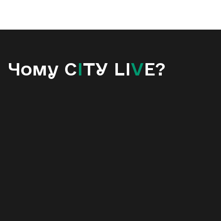
Чому C
I
TY LI
V
E?