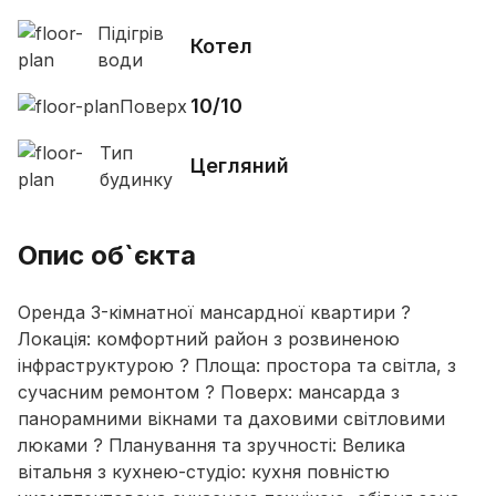
Підігрів
Котел
води
10/10
Поверх
Тип
Цегляний
будинку
Опис об`єкта
Оренда 3-кімнатної мансардної квартири ?️
Локація: комфортний район з розвиненою
інфраструктурою ? Площа: простора та світла, з
сучасним ремонтом ? Поверх: мансарда з
панорамними вікнами та даховими світловими
люками ? Планування та зручності: Велика
вітальня з кухнею-студіо: кухня повністю