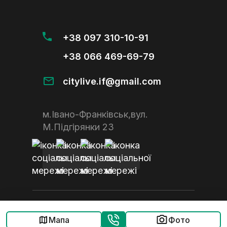
+38 097 310-10-91
+38 066 469-69-79
citylive.if@gmail.com
м.Івано-Франківськ,вул.
М.Підгірянки 23
Агенство нерухомості “CityLive”. Всі права захищено.
Розроблення сайту UI Soft
Мапа
Фото