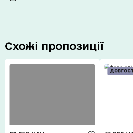
Схожі пропозиції
ДОВГОС