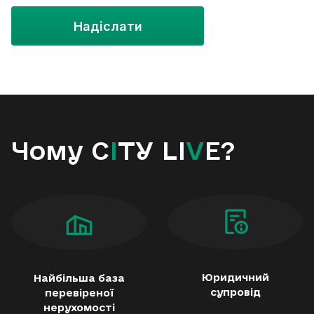
дітей. Без домашніх тварин.
Надіслати
Телефонуйте!
Чому C
I
TY LI
V
E?
Юридичний
Найбільша база
супровід
перевіреної
нерухомості