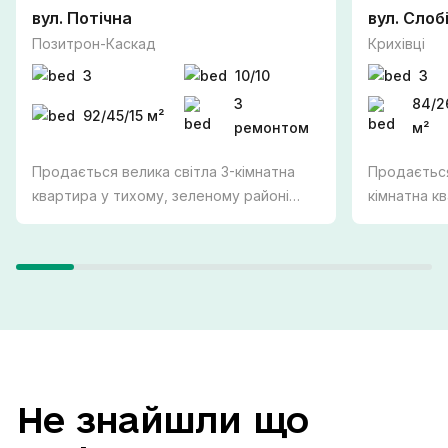
вул. Потічна
вул. Слоб
Позитрон-Каскад
Крихівці
3
10/10
3
З
84/2
92/45/15 м²
ремонтом
м²
Продається велика світла 3-кімнатна
Продається
квартира у тихому, зеленому районі
кімнатна к
міста Вовчинці! Можна по
житловому 
держпрограмам. - Повністю
розташован
укомплектована кухня - Газове
забезпечує
індивідуальне опалення, встановлено
та неймові
якісний конденсаційний котел Арістон -
озеро й місто. Інтер'єр ви
Підігрів підлоги всюди де є плитка -
сучасному 
Роздільний санвузол Закритий
використан
внутрішній двір, великий гостьовий
продуманог
Не
знайшли
що
паркінг для авто. Вся необхідна
кухня-віта
інфраструктура поруч: ТРЦ Метро, ТРЦ
простір для