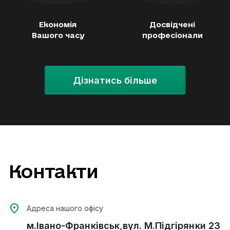
Економія
Досвідчені
Вашого часу
професіонали
Дізнатись більше
Контакти
Адреса нашого офісу
м.Івано-Франківськ,вул. М.Підгірянки 23