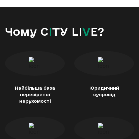
Чому C
I
TY LI
V
E?
Найбільша база
Юридичний
перевіреної
супровід
нерухомості