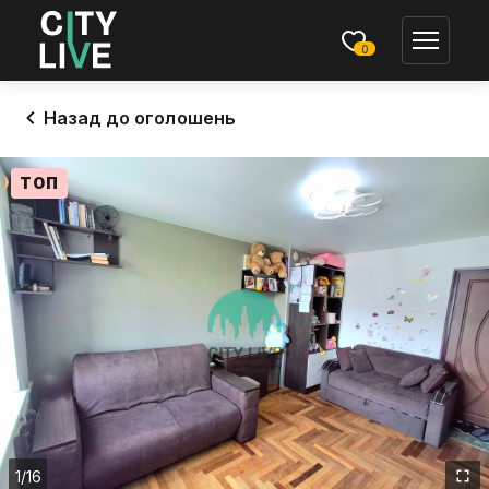
0
Назад до оголошень
ТОП
1
/16