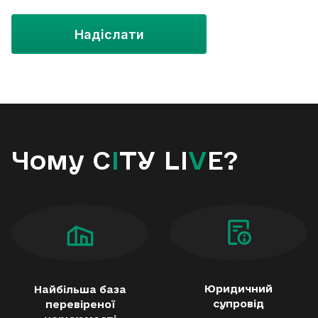
Надіслати
Чому C
I
TY LI
V
E?
Юридичний
Найбільша база
супровід
перевіреної