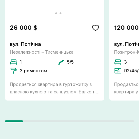
26 000 $
120 000
вул. Потічна
вул. Поті
Незалежності – Тисменицька
Позитрон-
1
5/5
3
З ремонтом
92/45/
Продається квартира в гуртожитку з
Продається
власною кухнею та санвузлом. Балкон-
квартира у
лоджія утеплений, є підігрів підлоги та
міста Вовч
бойлер на 80 л. Витяжки, каналізація та
держпрограмам. -
труби на воду поміняно. Меблі при
укомплекто
бажанні покупця залишаються.
індивідуал
Телефонуйте щодо всіх деталей та з
якісний ко
приводу огляду!
Підігрів пі