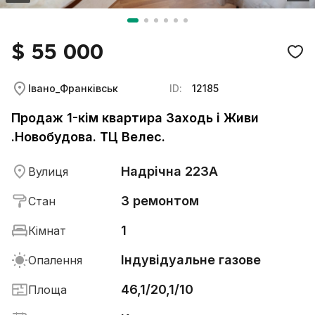
$ 55 000
Івано_Франківськ
ID:
12185
Продаж 1-кім квартира Заходь і Живи
.Новобудова. ТЦ Велес.
Надрічна 223А
Вулиця
З ремонтом
Стан
1
Кімнат
Індувідуальне газове
Опалення
46,1/20,1/10
Площа