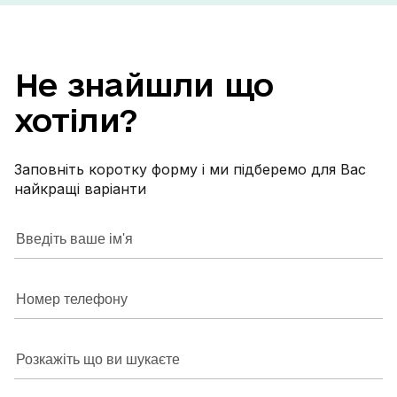
Роздільний сан
внутрішній
паркінг для авто. Вс
Не
знайшли
що
інфраструк
Велес, маг
хотіли?
садочок, з
сполучення до
квартири, 
Заповніть коротку форму і ми підберемо для Вас
найкращі варіанти