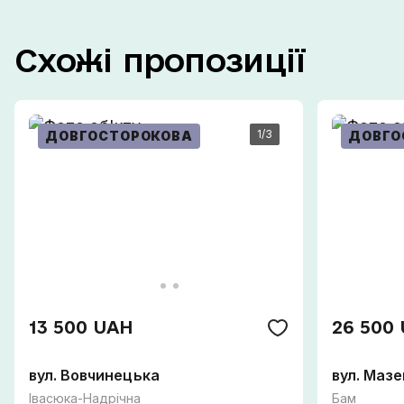
Схожі
пропозиції
1
/3
ДОВГОСТОРОКОВА
ДОВГО
13 500 UAH
26 500
вул. Вовчинецька
вул. Маз
Івасюка-Надрічна
Бам