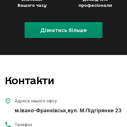
безпосередньо
Вашого часу
професіонали
повністю г
можливий у
домовлені
Дізнатись більше
Контакти
Адреса нашого офісу
м.Івано-Франківськ,вул. М.Підгірянки 23
Телефон