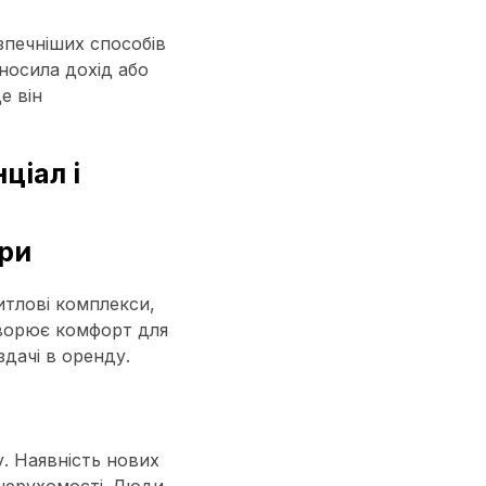
зпечніших способів
носила дохід або
е він
ціал і
ури
итлові комплекси,
творює комфорт для
здачі в оренду.
. Наявність нових