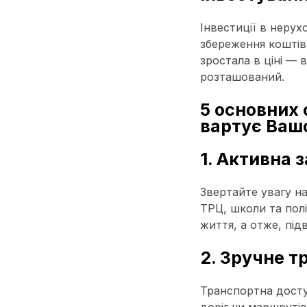
Інвестиції в нерух
збереження коштів
зростала в ціні — 
розташований.
5 основних 
вартує Вашо
1. Активна 
Звертайте увагу на
ТРЦ, школи та пол
життя, а отже, під
2. Зручне 
Транспортна досту