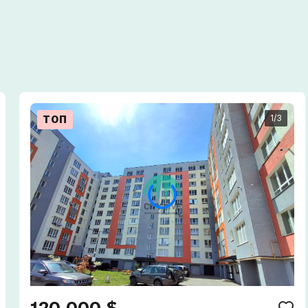
1
/3
ТОП
Сп
120 000 $