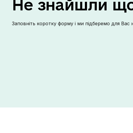
Не
знайшли
щ
Заповніть коротку форму і ми підберемо для Вас 