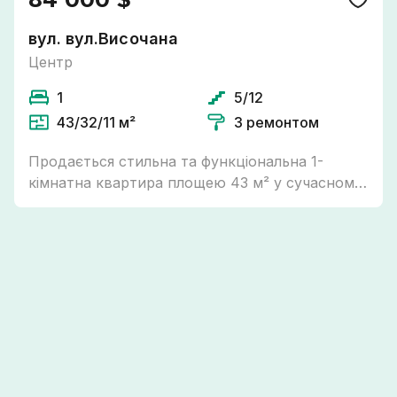
вул. вул.Височана
Центр
1
5/12
43/32/11 м²
З ремонтом
Продається стильна та функціональна 1-
кімнатна квартира площею 43 м² у сучасному
житловому комплексі . Квартира виконана у
мінімалістичному стилі з використанням
якісних матеріалів та продуманих
дизайнерських рішень. Простора кухня-
вітальня обладнана сучасними меблями та
технікою, має окрему обідню зону та
комфортний простір для відпочинку.
Планування квартири максимально
продумане: Окрема спальня з великим ліжком
Простора кухня-вітальня Окрема гардеробна