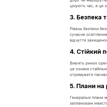
доріг чи маршруті
цінують час, а це 
3. Безпека
Рівень безпеки бе
сучасне освітленн
відчуття захищено
4. Стійкий 
Вивчіть ринок оре
це ознака стабільн
отримувати пасивн
5. Плани на
Генеральні плани м
заплановані інвест