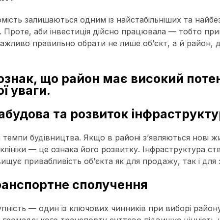
омість залишаються одним із найстабільніших та найбе
. Проте, аби інвестиція дійсно працювала — тобто при
важливо правильно обрати не лише об’єкт, а й район, д
ознак, що район має високий потен
ї уваги.
забудова та розвиток інфраструкт
 темпи будівництва. Якщо в районі з’являються нові ж
іклініки — це ознака його розвитку. Інфраструктура с
вищує привабливість об’єкта як для продажу, так і для 
транспортне сполучення
пність — один із ключових чинників при виборі району