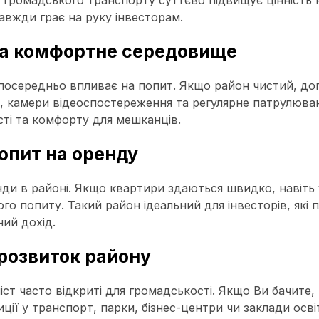
в громадського транспорту суттєво підвищує цінність
завжди грає на руку інвесторам.
 та комфортне середовище
зпосередньо впливає на попит. Якщо район чистий, до
я, камери відеоспостереження та регулярне патрулюв
сті та комфорту для мешканців.
попит на оренду
нди в районі. Якщо квартири здаються швидко, навіть
ого попиту. Такий район ідеальний для інвесторів, які
ий дохід.
 розвиток району
іст часто відкриті для громадськості. Якщо Ви бачите,
иції у транспорт, парки, бізнес-центри чи заклади осв