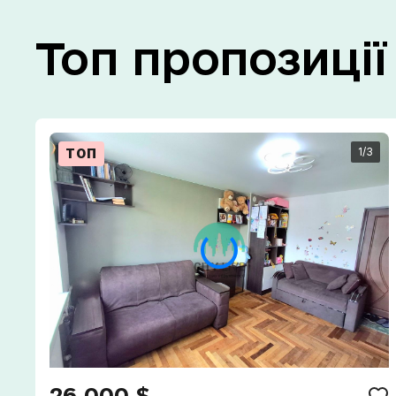
Топ
пропозиції
1
/3
ТОП
26 000 $