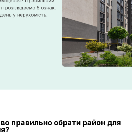
риміщення? Правильний
тті розглядаємо 5 ознак,
день у нерухомість.
во правильно обрати район для
ня?