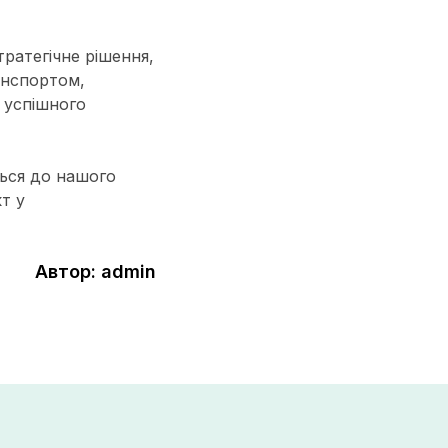
тратегічне рішення,
анспортом,
 успішного
ться до нашого
т у
Автор: admin