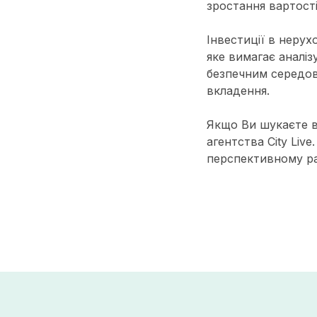
зростання вартості
Інвестиції в нерух
яке вимагає аналі
безпечним середов
вкладення.
Якщо Ви шукаєте ви
агентства City Liv
перспективному ра