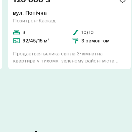
вул. Потічна
Позитрон-Каскад
3
10/10
92/45/15 м²
З ремонтом
Продається велика світла 3-кімнатна
квартира у тихому, зеленому районі міста
Вовчинці! Можна по держпрограмам. -
Повністю укомплектована кухня - Газове
індивідуальне опалення, встановлено якісний
конденсаційний котел Арістон - Підігрів
підлоги всюди де є плитка - Роздільний
санвузол Закритий внутрішній двір, великий
гостьовий паркінг для авто. Вся необхідна
інфраструктура поруч: ТРЦ Метро, ТРЦ Велес,
магазини, школи, дитячий садочок, зручне
транспортне сполучення до центру міста. Є