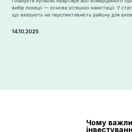
Плануєте купівлю квартири або комерційного п
вибір локації — основа успішної інвестиції. У ста
що вказують на перспективність району для вкла
14.10.2025
Чому важли
інвестуван