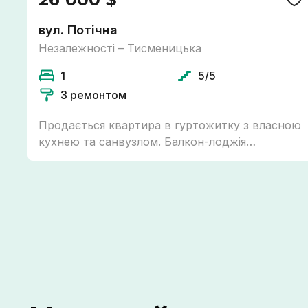
вул. Потічна
Незалежності – Тисменицька
1
5/5
З ремонтом
Продається квартира в гуртожитку з власною
кухнею та санвузлом. Балкон-лоджія
утеплений, є підігрів підлоги та бойлер на 80 л.
Витяжки, каналізація та труби на воду
поміняно. Меблі при бажанні покупця
залишаються. Телефонуйте щодо всіх деталей
та з приводу огляду!