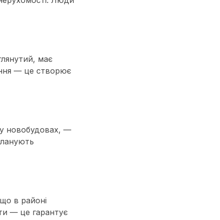
 нерухомості. Люди
глянутий, має
ання — це створює
 у новобудовах, —
 планують
 що в районі
іти — це гарантує