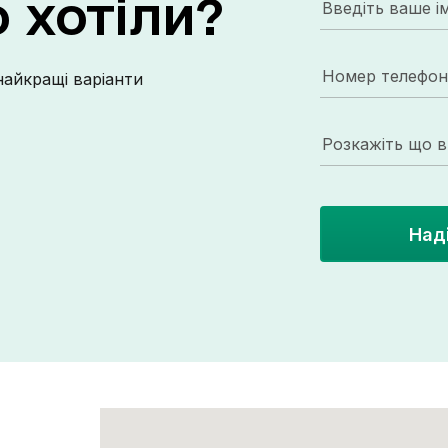
о
хотіли?
відео квартири, пишіть/телефонуйте!
найкращі варіанти
Над