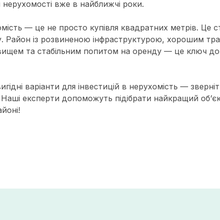
 нерухомості вже в найближчі роки.
омість — це не просто купівля квадратних метрів. Це с
зу. Район із розвиненою інфраструктурою, хорошим тр
ищем та стабільним попитом на оренду — це ключ до
гідні варіанти для інвестицій в нерухомість — зверні
e. Наші експерти допоможуть підібрати найкращий об’єк
йоні!