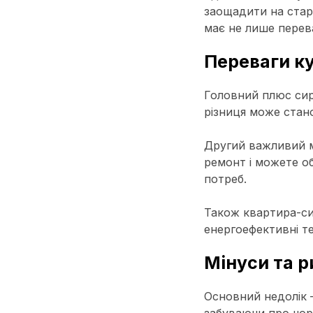
заощадити на стар
має не лише перева
Переваги ку
Головний плюс сир
різниця може стан
Другий важливий м
ремонт і можете об
потреб.
Також квартира-сир
енергоефективні т
Мінуси та р
Основний недолік 