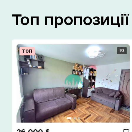
Топ
пропозиції
1
/3
ТОП
26 000 $