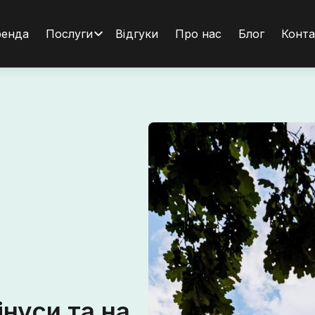
ренда
Послуги
Відгуки
Про нас
Блог
Конта
нуси та на