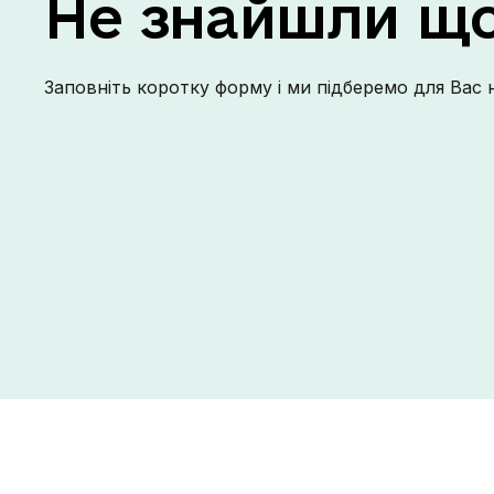
Не
знайшли
щ
Заповніть коротку форму і ми підберемо для Вас 