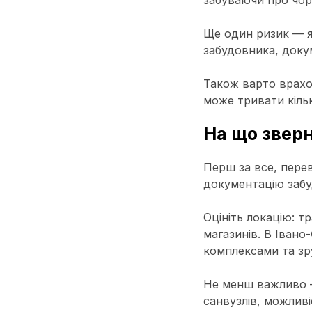
забуваючи про чорн
Ще один ризик — я
забудовника, доку
Також варто врахо
може тривати кільк
На що зверн
Перш за все, перев
документацію забу
Оцініть локацію: т
магазинів. В Іван
комплексами та зр
Не менш важливо —
санвузлів, можлив