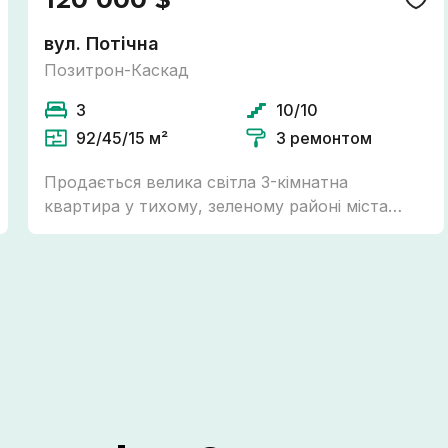
вул. Потічна
Позитрон-Каскад
3
10/10
92/45/15 м²
З ремонтом
Продається велика світла 3-кімнатна
квартира у тихому, зеленому районі міста
Вовчинці! Можна по держпрограмам. -
Повністю укомплектована кухня - Газове
індивідуальне опалення, встановлено якісний
конденсаційний котел Арістон - Підігрів
підлоги всюди де є плитка - Роздільний
санвузол Закритий внутрішній двір, великий
гостьовий паркінг для авто. Вся необхідна
інфраструктура поруч: ТРЦ Метро, ТРЦ Велес,
магазини, школи, дитячий садочок, зручне
транспортне сполучення до центру міста. Є