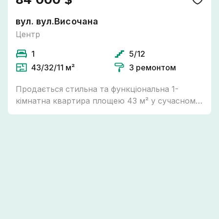
вул. вул.Височана
Центр
1
5/12
43/32/11 м²
З ремонтом
Продається стильна та функціональна 1-
кімнатна квартира площею 43 м² у сучасному
житловому комплексі . Квартира виконана у
мінімалістичному стилі з використанням
якісних матеріалів та продуманих
дизайнерських рішень. Простора кухня-
вітальня обладнана сучасними меблями та
технікою, має окрему обідню зону та
комфортний простір для відпочинку.
Планування квартири максимально
продумане: Окрема спальня з великим ліжком
Простора кухня-вітальня Окрема гардеробна