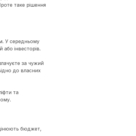
Проте таке рішення
м. У середньому
 або інвесторів.
лачуєте за чужий
відно до власних
ліфти та
ьому.
оцінюють бюджет,