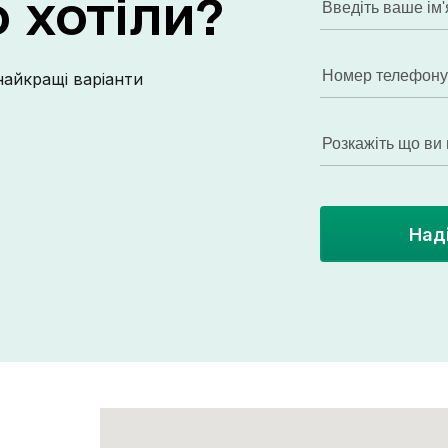
о
хотіли?
відео квартири, пишіть/телефонуйте!
найкращі варіанти
Над