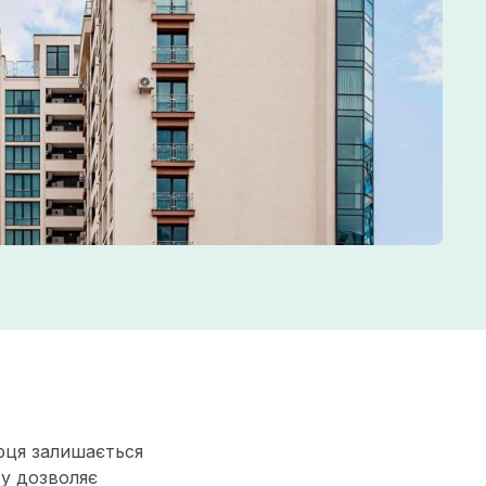
ирця залишається
ту дозволяє