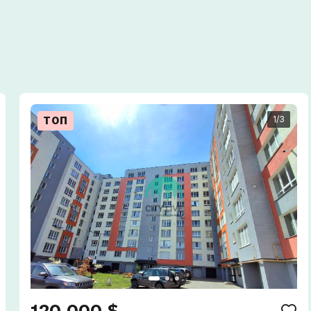
1
/3
ТОП
Сп
120 000 $