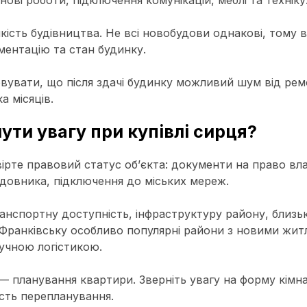
ові роботи, підключення комунікацій, меблі та техніку
кість будівництва. Не всі новобудови однакові, тому 
ментацію та стан будинку.
вувати, що після здачі будинку можливий шум від ремо
а місяців.
ути увагу при купівлі сирця?
ірте правовий статус об’єкта: документи на право вла
довника, підключення до міських мереж.
ранспортну доступність, інфраструктуру району, близькі
о-Франківську особливо популярні райони з новими жи
учною логістикою.
 планування квартири. Зверніть увагу на форму кімн
ість перепланування.