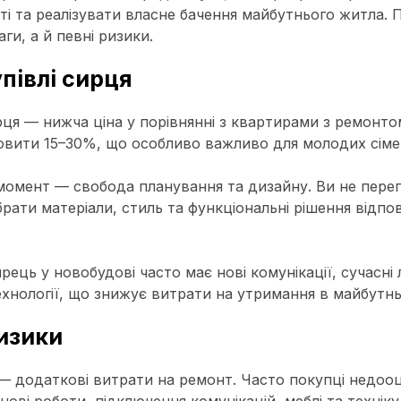
ті та реалізувати власне бачення майбутнього житла. 
ги, а й певні ризики.
півлі сирця
ця — нижча ціна у порівнянні з квартирами з ремонто
овити 15–30%, що особливо важливо для молодих сімей
омент — свобода планування та дизайну. Ви не переп
рати матеріали, стиль та функціональні рішення відпо
ець у новобудові часто має нові комунікації, сучасні 
ехнології, що знижує витрати на утримання в майбутн
изики
— додаткові витрати на ремонт. Часто покупці недо