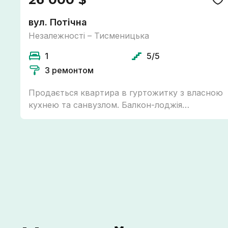
вул. Потічна
Незалежності – Тисменицька
1
5/5
З ремонтом
Продається квартира в гуртожитку з власною
кухнею та санвузлом. Балкон-лоджія
утеплений, є підігрів підлоги та бойлер на 80 л.
Витяжки, каналізація та труби на воду
поміняно. Меблі при бажанні покупця
залишаються. Телефонуйте щодо всіх деталей
та з приводу огляду!