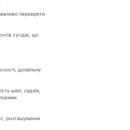
.
важливо перевіряти
нтів сусідів, що
сності, дозвільну
сть шкіл, садків,
тловими
ат, розташування