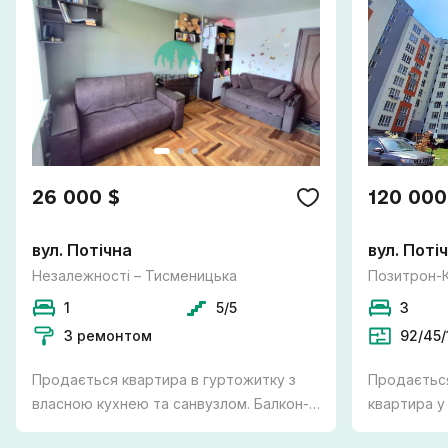
26 000 $
120 000
вул. Потічна
вул. Поті
Незалежності – Тисменицька
Позитрон-
1
5/5
3
З ремонтом
92/45/
Продається квартира в гуртожитку з
Продається
власною кухнею та санвузлом. Балкон-
квартира у
лоджія утеплений, є підігрів підлоги та
міста Вовч