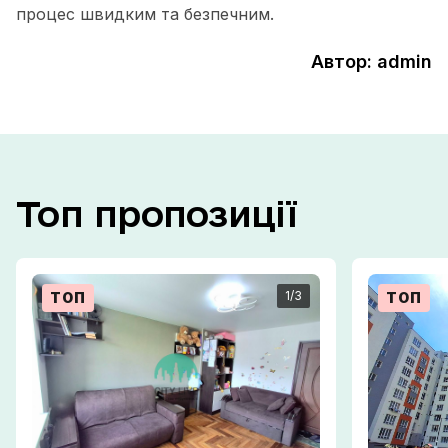
процес швидким та безпечним.
Автор: admin
Топ
пропозиції
1
/3
ТОП
ТОП