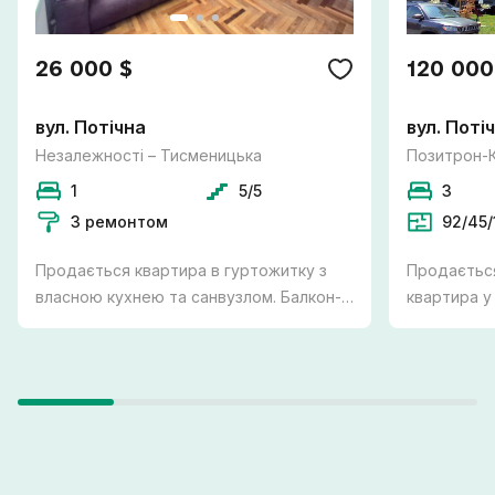
26 000 $
120 000
вул. Потічна
вул. Поті
Незалежності – Тисменицька
Позитрон-
1
5/5
3
З ремонтом
92/45/
Продається квартира в гуртожитку з
Продається
власною кухнею та санвузлом. Балкон-
квартира у
лоджія утеплений, є підігрів підлоги та
міста Вовч
бойлер на 80 л. Витяжки, каналізація та
держпрограмам. -
труби на воду поміняно. Меблі при
укомплекто
бажанні покупця залишаються.
індивідуал
Телефонуйте щодо всіх деталей та з
якісний ко
приводу огляду!
Підігрів пі
Роздільний сан