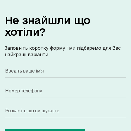
внутрішній
паркінг для авто. Вс
Не
знайшли
що
інфраструк
Велес, маг
хотіли?
садочок, з
сполучення до
квартири, 
Заповніть коротку форму і ми підберемо для Вас
найкращі варіанти