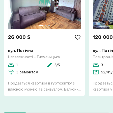
26 000 $
120 000
вул. Потічна
вул. Поті
Незалежності – Тисменицька
Позитрон-
1
5/5
3
З ремонтом
92/45/
Продається квартира в гуртожитку з
Продається
власною кухнею та санвузлом. Балкон-
квартира у
лоджія утеплений, є підігрів підлоги та
міста Вовч
бойлер на 80 л. Витяжки, каналізація та
держпрограмам. -
труби на воду поміняно. Меблі при
укомплекто