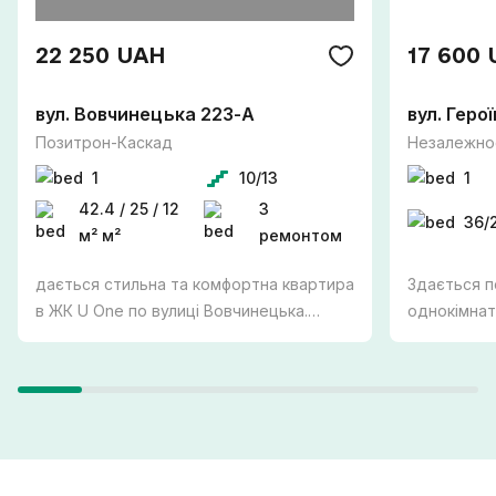
22 250 UAH
17 600
вул. Вовчинецька 223-А
вул. Геро
Позитрон-Каскад
Незалежнос
1
10/13
1
42.4 / 25 / 12
З
36/
м² м²
ремонтом
дається стильна та комфортна квартира
Здається п
в ЖК U One по вулиці Вовчинецька.
однокімнат
Перша здача! Простора квартира
алея. ПЕРША ЗДАЧА Зручний третій
площею 42,4 м² розташована на 10
поверх, є 
поверсі сучасного будинку з ліфтом.
комфортног
Квартира повністю укомплектована
холодильни
необхідною технікою та меблями:
плита - мі
вмонтований холодильник, посудомийна
телевізор -