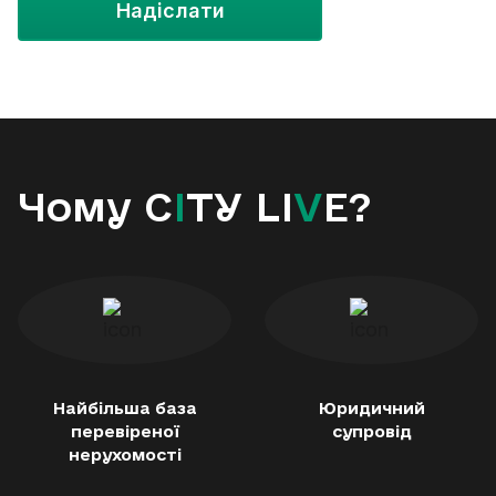
Надіслати
Чому C
I
TY LI
V
E?
Найбільша база
Юридичний
перевіреної
супровід
нерухомості