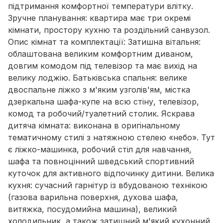
підтримання комфортної температури влітку.
Зручне планування: квартира має три окремі
кімнати, простору кухню та роздільний санвузол.
Опис кімнат та комплектації: Затишна вітальня:
облаштована великим комфортним диваном,
довгим комодом під телевізор та має вихід на
велику лоджію. Батьківська спальня: велике
двоспальне ліжко з м'яким узголів'ям, містка
дзеркальна шафа-купе на всю стіну, телевізор,
комод та робочий/туалетний столик. Яскрава
дитяча кімната: виконана в оригінальному
тематичному стилі з натяжною стелею «небо». Тут
є ліжко-машинка, робочий стіл для навчання,
шафа та повноцінний шведський спортивний
куточок для активного відпочинку дитини. Велика
кухня: сучасний гарнітур із вбудованою технікою
(газова варильна поверхня, духова шафа,
витяжка, посудомийна машина), великий
холодильник, а також затишний м'який кухонний