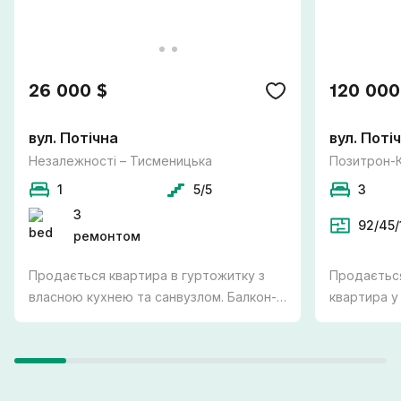
26 000 $
120 000
вул. Потічна
вул. Поті
Незалежності – Тисменицька
Позитрон-
1
5/5
3
З
92/45/
ремонтом
Продається квартира в гуртожитку з
Продається
власною кухнею та санвузлом. Балкон-
квартира у
лоджія утеплений, є підігрів підлоги та
міста Вовч
бойлер на 80 л. Витяжки, каналізація та
держпрограмам. -
труби на воду поміняно. Меблі при
укомплекто
бажанні покупця залишаються.
індивідуал