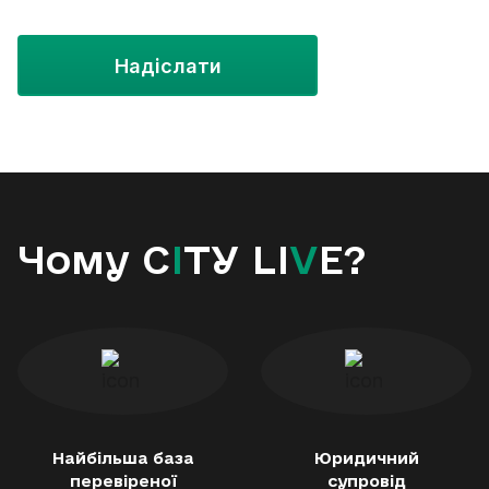
Надіслати
Чому C
I
TY LI
V
E?
Найбільша база
Юридичний
перевіреної
супровід