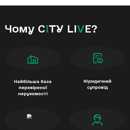
Чому C
I
TY LI
V
E?
Юридичний
Найбільша база
супровід
перевіреної
нерухомості