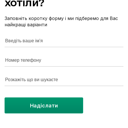
хотіли?
садочок, з
сполучення до
квартири, 
Заповніть коротку форму і ми підберемо для Вас
найкращі варіанти
Надіслати