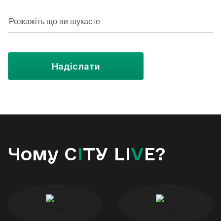
Надіслати
Чому C
I
TY LI
V
E?