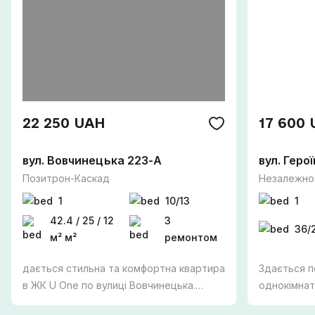
22 250 UAH
17 600
вул. Вовчинецька 223-А
вул. Геро
Позитрон-Каскад
Незалежнос
1
10/13
1
42.4 / 25 / 12
З
36/
м² м²
ремонтом
дається стильна та комфортна квартира
Здається п
в ЖК U One по вулиці Вовчинецька.
однокімнат
Перша здача! Простора квартира
алея. ПЕРША ЗДАЧА Зручний третій