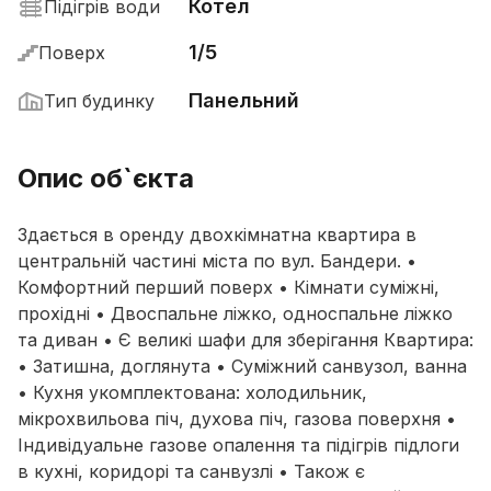
Котел
Підігрів води
1/5
Поверх
Панельний
Тип будинку
Опис об`єкта
Здається в оренду двохкімнатна квартира в
центральній частині міста по вул. Бандери. •
Комфортний перший поверх • Кімнати суміжні,
прохідні • Двоспальне ліжко, односпальне ліжко
та диван • Є великі шафи для зберігання Квартира:
• Затишна, доглянута • Суміжний санвузол, ванна
• Кухня укомплектована: холодильник,
мікрохвильова піч, духова піч, газова поверхня •
Індивідуальне газове опалення та підігрів підлоги
в кухні, коридорі та санвузлі • Також є