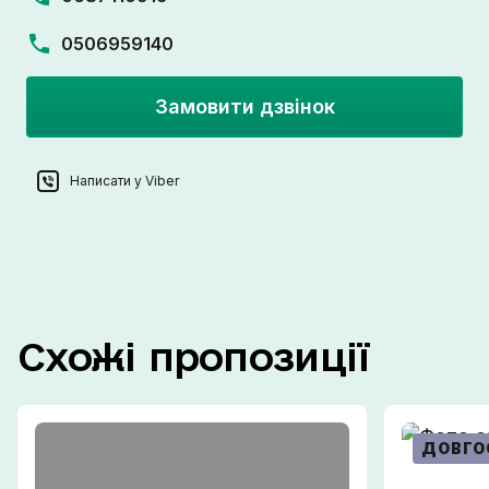
0506959140
Замовити дзвінок
Написати у Viber
Схожі
пропозиції
ДОВГО