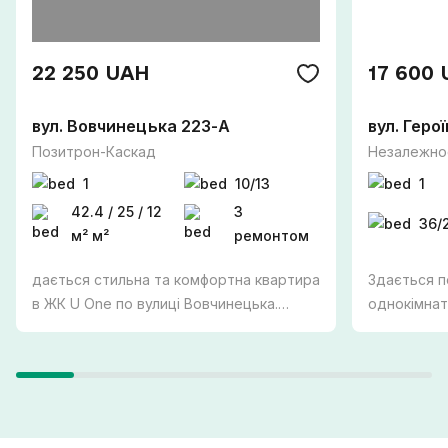
22 250 UAH
17 600
вул. Вовчинецька 223-А
вул. Геро
Позитрон-Каскад
Незалежнос
1
10/13
1
42.4 / 25 / 12
З
36/
м² м²
ремонтом
дається стильна та комфортна квартира
Здається п
в ЖК U One по вулиці Вовчинецька.
однокімнат
Перша здача! Простора квартира
алея. ПЕРША ЗДАЧА Зручний третій
площею 42,4 м² розташована на 10
поверх, є 
поверсі сучасного будинку з ліфтом.
комфортног
Квартира повністю укомплектована
холодильни
необхідною технікою та меблями:
плита - мі
вмонтований холодильник, посудомийна
телевізор -