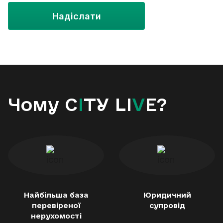
Надіслати
Чому C
I
TY LI
V
E?
Найбільша база
Юридичний
перевіреної
супровід
нерухомості