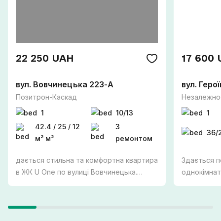
22 250 UAH
17 600
вул. Вовчинецька 223-А
вул. Геро
Позитрон-Каскад
Незалежнос
1
10/13
1
42.4 / 25 / 12
З
36/
м² м²
ремонтом
дається стильна та комфортна квартира
Здається п
в ЖК U One по вулиці Вовчинецька.
однокімнат
Перша здача! Простора квартира
алея. ПЕРША ЗДАЧА Зручний третій
площею 42,4 м² розташована на 10
поверх, є 
поверсі сучасного будинку з ліфтом.
комфортног
Квартира повністю укомплектована
холодильни