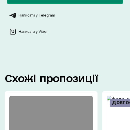
Написати у Telegram
Написати у Viber
Схожі
пропозиції
ДОВГО