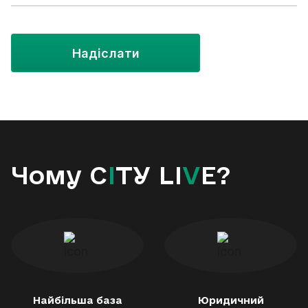
Надіслати
Чому C
I
TY LI
V
E?
Найбільша база
Юридичний