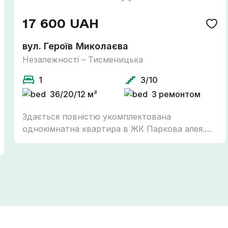
17 600 UAH
вул. Героїв Миколаєва
Незалежності – Тисменицька
1
3/10
36/20/12 м²
З ремонтом
Здається повністю укомплектована
однокімнатна квартира в ЖК Паркова алея.
ПЕРША ЗДАЧА Зручний третій поверх, є все
необхідне для комфортного проживання: -
холодильник - пральна машина - газова плита
- мікрохвильовка - кондиціонер - телевізор -
пилосос - wi-fi - КЛАДОВКА для зберігання - в
кімнаті двоспальне ліжко з ортопедичним
двохстороннім матрацом та розкладний
диван - кухня та кімната з виглядом у