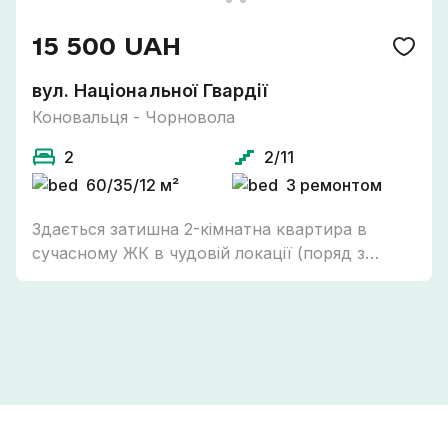
15 500 UAH
вул. Національної Гвардії
Коновальця - Чорновола
2
2/11
60/35/12 м²
З ремонтом
Здається затишна 2-кімнатна квартира в
сучасному ЖК в чудовій локації (поряд з
парком Шевченка, до центру 10 хв пішки).
Квартира розташована на 2 поверсі Опалення
- індивідуальне газове Наявна необхідна
техніка та меблі для комфортного проживання.
Квартира вільна з 7 червня. Телефонуйте для
огляду!