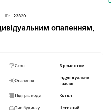
ID:
23820
ндивідуальним опаленням,
Стан
З ремонтом
Індувідуальне
Опалення
газове
Підігрів води
Котел
Тип будинку
Цегляний