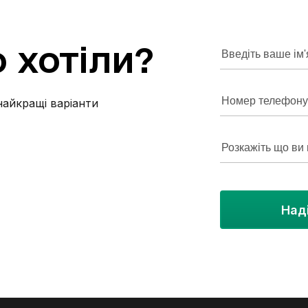
внутрішній двір - індивідуальне газове
опалення - підігрів підлоги Квартира готова до
о
хотіли?
заселення для порядних людей без тварин та
без шкідливих звичок на тривалий термін (від
6 місяців). Для всіх деталей та огляду
телефонуйте!
найкращі варіанти
Над