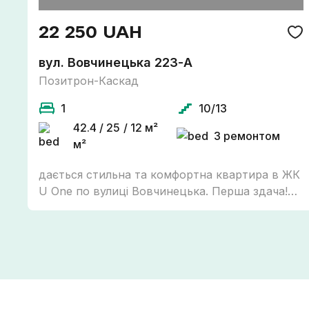
22 250 UAH
вул. Вовчинецька 223-А
Позитрон-Каскад
1
10/13
42.4 / 25 / 12 м²
З ремонтом
м²
дається стильна та комфортна квартира в ЖК
U One по вулиці Вовчинецька. Перша здача!
Простора квартира площею 42,4 м²
розташована на 10 поверсі сучасного будинку
з ліфтом. Квартира повністю укомплектована
необхідною технікою та меблями:
вмонтований холодильник, посудомийна
машина, пральна машина, плита, духова
шафа, мікрохвильова піч, посуд, пилосос. ЖК