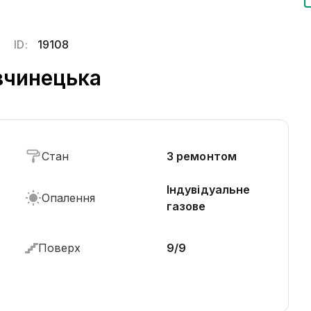
ID:
19108
вчинецька
Стан
З ремонтом
Індувідуальне
Опалення
газове
Поверх
9/9