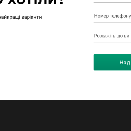
заселення для порядних людей без тварин та
без шкідливих звичок на тривалий термін (від
6 місяців). Для всіх деталей та огляду
найкращі варіанти
телефонуйте!
Над