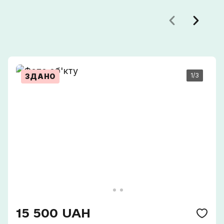
1
/3
ЗДАНО
Сп
15 500 UAH