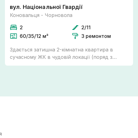
вул. Національної Гвардії
Коновальця - Чорновола
2
2/11
60/35/12 м²
З ремонтом
Здається затишна 2-кімнатна квартира в
сучасному ЖК в чудовій локації (поряд з
парком Шевченка, до центру 10 хв пішки).
Квартира розташована на 2 поверсі Опалення
- індивідуальне газове Наявна необхідна
техніка та меблі для комфортного проживання.
Квартира вільна з 7 червня. Телефонуйте для
огляду!