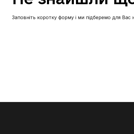
проживання. Опалення — дахова котельня з
можливістю регулювання. У будинку
встановлений генератор — під час відключень
Заповніть коротку форму і ми підберемо для Вас 
є світло в квартирі та під’їзді. Ця квартира
створена для вашого максимального затишку.
Без тварин. Є відеоогляд. Телефонуйте —
оперативний показ.